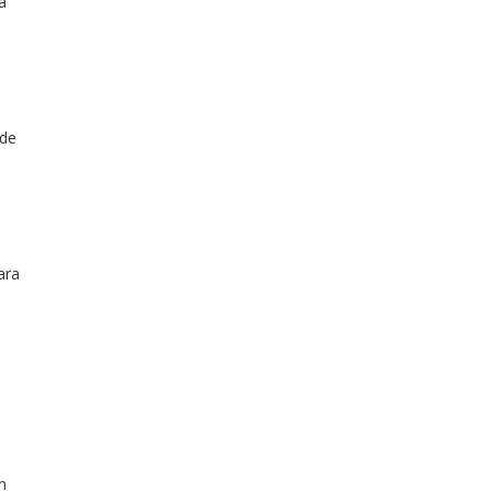
a
 de
ara
n