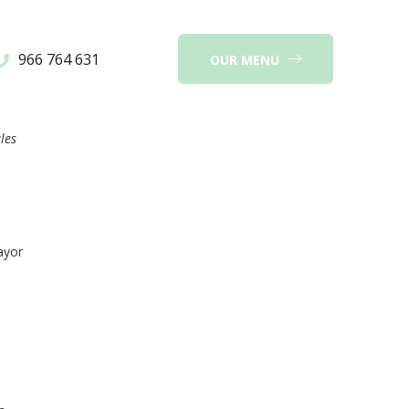
966 764 631
OUR MENU
les
ayor