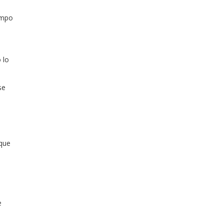
empo
 lo
se
 que
e