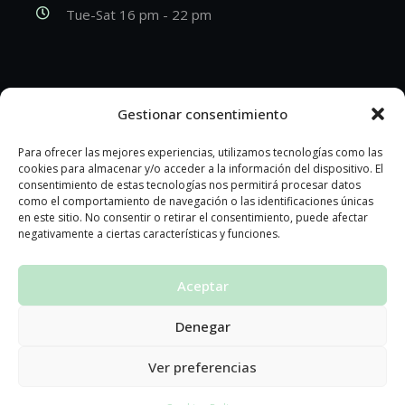
Tue-Sat 16 pm - 22 pm
Gestionar consentimiento
© 2024 Website designed by
Exponenzial
Para ofrecer las mejores experiencias, utilizamos tecnologías como las
cookies para almacenar y/o acceder a la información del dispositivo. El
consentimiento de estas tecnologías nos permitirá procesar datos
como el comportamiento de navegación o las identificaciones únicas
en este sitio. No consentir o retirar el consentimiento, puede afectar
negativamente a ciertas características y funciones.
Cookies Policy
|
Legal Notice
|
Privacy Policy
|
Accesibility
Aceptar
Denegar
Ver preferencias